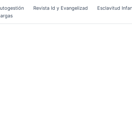
Autogestión
Revista Id y Evangelizad
Esclavitud Infan
cargas